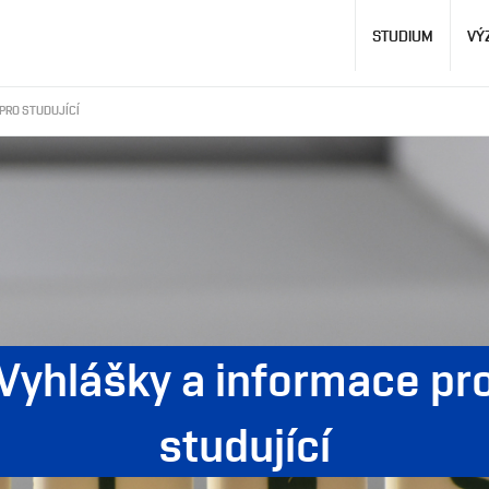
Hlavní
STUDIUM
VÝ
navigace
PRO STUDUJÍCÍ
Vyhlášky a informace pr
studující