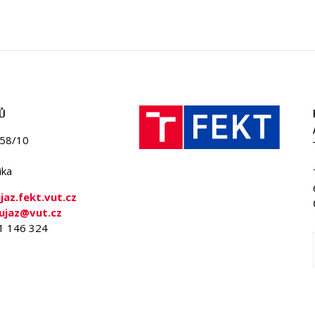
Ů
058/10
ika
az.fekt.vut.cz
ujaz@vut.cz
41 146 324