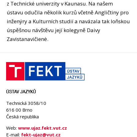
OSOBY
z Technické univerzity v Kaunasu. Na našem
ústavu odučila několik kurzů včetně Angličtiny pro
UČEBNY
inženýry a Kulturních studií a navázala tak loňskou
CONFERENCES AND COMPETITIONS
úspěšnou návštěvu její kolegyně Daivy
KONTAKT
Zavistanavičienė.
ÚSTAV JAZYKŮ
Technická 3058/10
616 00 Brno
Česká republika
Web:
www.ujaz.fekt.vut.cz
E-mail:
fekt-ujaz@vut.cz